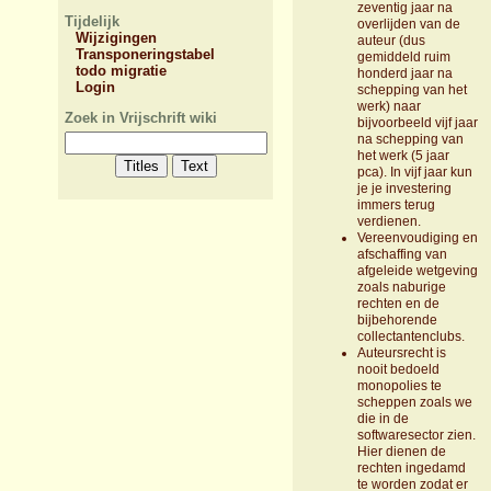
zeventig jaar na
Tijdelijk
overlijden van de
Wijzigingen
auteur (dus
Transponeringstabel
gemiddeld ruim
todo migratie
honderd jaar na
Login
schepping van het
werk) naar
Zoek in Vrijschrift wiki
bijvoorbeeld vijf jaar
na schepping van
het werk (5 jaar
pca). In vijf jaar kun
je je investering
immers terug
verdienen.
Vereenvoudiging en
afschaffing van
afgeleide wetgeving
zoals naburige
rechten en de
bijbehorende
collectantenclubs.
Auteursrecht is
nooit bedoeld
monopolies te
scheppen zoals we
die in de
softwaresector zien.
Hier dienen de
rechten ingedamd
te worden zodat er