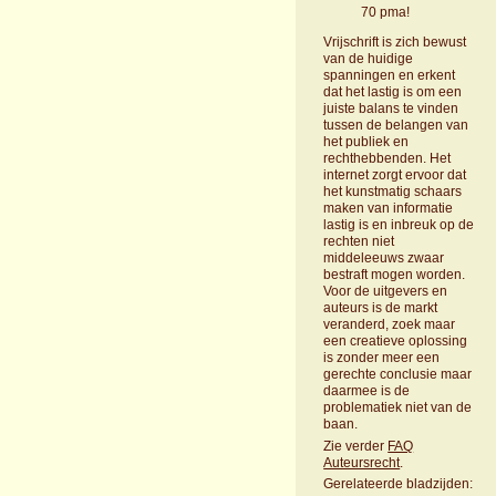
70 pma!
Vrijschrift is zich bewust
van de huidige
spanningen en erkent
dat het lastig is om een
juiste balans te vinden
tussen de belangen van
het publiek en
rechthebbenden. Het
internet zorgt ervoor dat
het kunstmatig schaars
maken van informatie
lastig is en inbreuk op de
rechten niet
middeleeuws zwaar
bestraft mogen worden.
Voor de uitgevers en
auteurs is de markt
veranderd, zoek maar
een creatieve oplossing
is zonder meer een
gerechte conclusie maar
daarmee is de
problematiek niet van de
baan.
Zie verder
FAQ
Auteursrecht
.
Gerelateerde bladzijden: