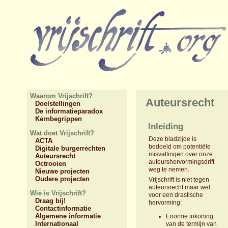
Waarom Vrijschrift?
Auteursrecht
Doelstellingen
De informatieparadox
Kernbegrippen
Inleiding
Wat doet Vrijschrift?
Deze bladzijde is
ACTA
bedoeld om potentiële
Digitale burgerrechten
misvattingen over onze
Auteursrecht
auteurshervormingsdrift
Octrooien
weg te nemen.
Nieuwe projecten
Oudere projecten
Vrijschrift is niet tegen
auteursrecht maar wel
Wie is Vrijschrift?
voor een drastische
Draag bij!
hervorming:
Contactinformatie
Algemene informatie
Enorme inkorting
Internationaal
van de termijn van