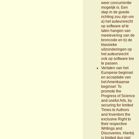
weer concurrentie
mogelijk is. Een
stap in de goede
richting zou zijn om
a) het auteursrecht
op software af te
laten hangen van
meelevering van de
broncode en b) de
klassieke
uitzonderingen op
het auteursrecht
ook op software toe
te passen.
Verlaten van het
Europese beginsel
en acceptatie van
het Amerikaanse
beginsel: To
promote the
Progress of Science
and useful Arts, by
securing for limited
Times to Authors
and Inventors the
exclusive Right to
their respective
Writings and
Discoveries. Hierbij
is limited dus niet