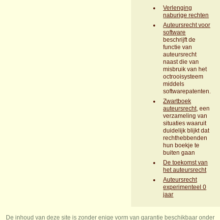
Verlenging
naburige rechten
Auteursrecht voor
software
beschrijft de
functie van
auteursrecht
naast die van
misbruik van het
octrooisysteem
middels
softwarepatenten.
Zwartboek
auteursrecht
, een
verzameling van
situaties waaruit
duidelijk blijkt dat
rechthebbenden
hun boekje te
buiten gaan
De toekomst van
het auteursrecht
Auteursrecht
experimenteel 0
jaar
De inhoud van deze site is zonder enige vorm van garantie beschikbaar onder